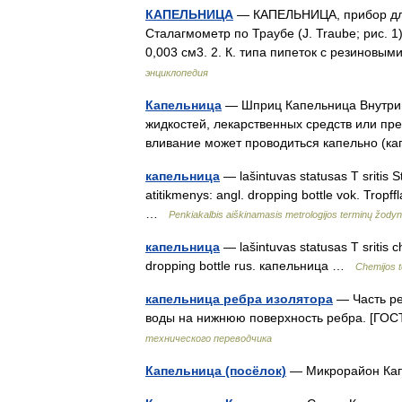
КАПЕЛЬНИЦА
— КАПЕЛЬНИЦА, прибор для 
Сталагмометр по Траубе (J. Traube; рис. 1
0,003 см3. 2. К. типа пипеток с резино
энциклопедия
Капельница
— Шприц Капельница Внутрив
жидкостей, лекарственных средств или пр
вливание может проводиться капельно (
капельница
— lašintuvas statusas T sritis St
atitikmenys: angl. dropping bottle vok. Tropf
…
Penkiakalbis aiškinamasis metrologijos terminų žody
капельница
— lašintuvas statusas T sritis ch
dropping bottle rus. капельница …
Chemijos 
капельница ребра изолятора
— Часть ре
воды на нижнюю поверхность ребра. [ГОС
технического переводчика
Капельница (посёлок)
— Микрорайон Ка