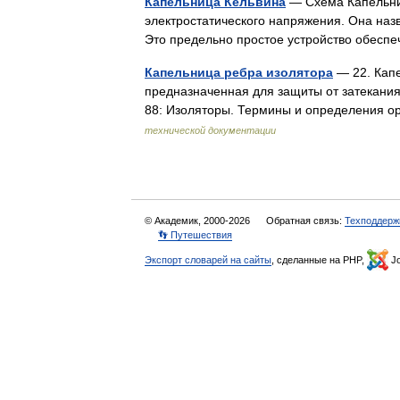
Капельница Кельвина
— Схема Капельни
электростатического напряжения. Она назв
Это предельно простое устройство обес
Капельница ребра изолятора
— 22. Капе
предназначенная для защиты от затекани
88: Изоляторы. Термины и определения 
технической документации
© Академик, 2000-2026
Обратная связь:
Техподдерж
👣 Путешествия
Экспорт словарей на сайты
, сделанные на PHP,
Jo