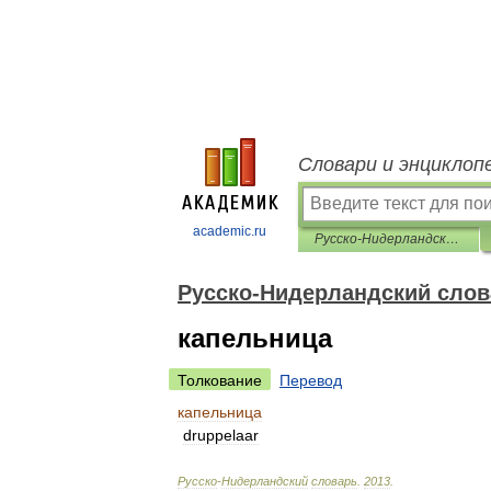
Словари и энциклоп
academic.ru
Русско-Нидерландский словарь
Русско-Нидерландский слов
капельница
Толкование
Перевод
капельница
druppelaar
Русско
-
Нидерландский
словарь
.
2013
.