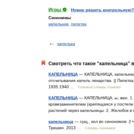
Игры ⚽
Нужно решить контрольную?
Синонимы
:
капельник
,
пипетка
капелька
Смотреть что такое "капельница" в
КАПЕЛЬНИЦА
— КАПЕЛЬНИЦА, капельницы,
отсчитывания капель лекарства. || Пипетк
1935 1940 …
Толковый словарь Ушакова
КАПЕЛЬНИЦА
— КАПЕЛЬНИЦА, ы, жен. 1. 
кровезаменителем (крепящаяся у постели 
растений через капельницы. 2. Желобок
капельница
— сущ., кол во синонимов: 2 •
Тришин. 2013 …
Словарь синонимов