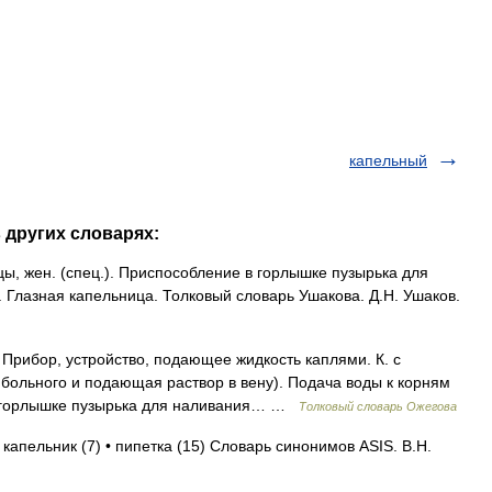
капельный
 других словарях:
 жен. (спец.). Приспособление в горлышке пузырька для
а. Глазная капельница. Толковый словарь Ушакова. Д.Н. Ушаков.
Прибор, устройство, подающее жидкость каплями. К. с
больного и подающая раствор в вену). Подача воды к корням
 в горлышке пузырька для наливания… …
Толковый словарь Ожегова
 капельник (7) • пипетка (15) Словарь синонимов ASIS. В.Н.