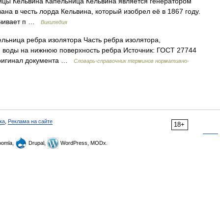
цы Кельвина Капельница Кельвина является генератором
ана в честь лорда Кельвина, который изобрел её в 1867 году.
печивает п …
Википедия
льница ребра изолятора Часть ребра изолятора,
я воды на нижнюю поверхность ребра Источник: ГОСТ 27744
оригинал документа …
Словарь-справочник терминов нормативно-
ка
,
Реклама на сайте
18+
omla,
Drupal,
WordPress, MODx.