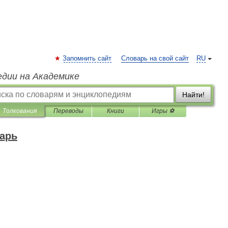
Запомнить сайт
Словарь на свой сайт
RU
едии на Академике
Найти!
Толкования
Переводы
Книги
Игры ⚽
арь