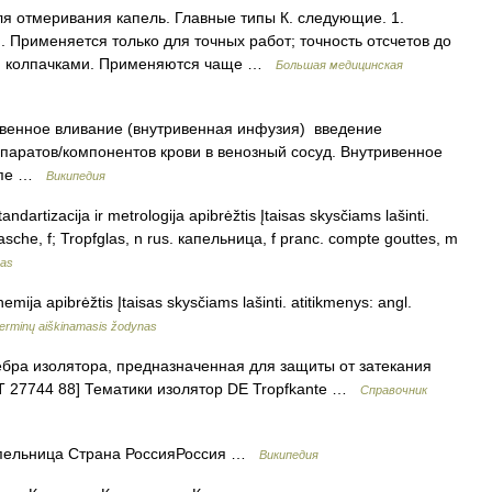
отмеривания капель. Главные типы К. следующие. 1.
). Применяется только для точных работ; точность отсчетов до
выми колпачками. Применяются чаще …
Большая медицинская
енное вливание (внутривенная инфузия) введение
епаратов/компонентов крови в венозный сосуд. Внутривенное
капе …
Википедия
andartizacija ir metrologija apibrėžtis Įtaisas skysčiams lašinti.
flasche, f; Tropfglas, n rus. капельница, f pranc. compte gouttes, m
nas
emija apibrėžtis Įtaisas skysčiams lašinti. atitikmenys: angl.
terminų aiškinamasis žodynas
бра изолятора, предназначенная для защиты от затекания
Т 27744 88] Тематики изолятор DE Tropfkante …
Справочник
пельница Страна РоссияРоссия …
Википедия